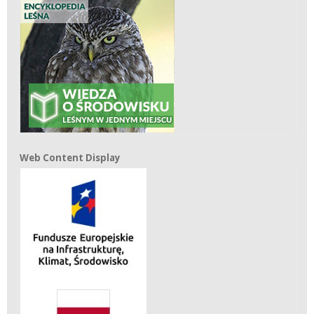
Web Content Display
Web Content Display