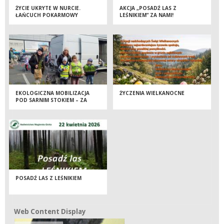
ŻYCIE UKRYTE W NURCIE.
AKCJA „POSADŹ LAS Z
ŁAŃCUCH POKARMOWY
LEŚNIKIEM” ZA NAMI!
BESKIDZKICH POTOKÓW.
EKOLOGICZNA MOBILIZACJA
ŻYCZENIA WIELKANOCNE
POD SARNIM STOKIEM – ZA
NAMI KOLEJNA AKCJA
„DRZEWKO ZA SUROWCE”
POSADŹ LAS Z LEŚNIKIEM
Web Content Display
Web Content Display