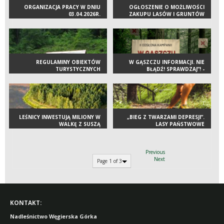
ORGANIZACJA PRACY W DNIU
OGŁOSZENIE O MOŻLIWOŚCI
03.04.2026R.
ZAKUPU LASÓW I GRUNTÓW
REGULAMINY OBIEKTÓW
W GĄSZCZU INFORMACJI. NIE
TURYSTYCZNYCH
BŁĄDŹ! SPRAWDZAJ”! -
PODSUMOWUJEMY PIERWSZY
ETAP KAMPANII O
DEZINFORMACJI W
ŚRODOWISKU PRZYRODNICZYM
LEŚNICY INWESTUJĄ MILIONY W
„BIEG Z TWARZAMI DEPRESJI”.
WALKĘ Z SUSZĄ
LASY PAŃSTWOWE
WSPÓŁORGANIZATOREM
CHARYTATYWNEGO
WYDARZENIA NA RZECZ
ZDROWIA PSYCHICZNEGO
Previous
Next
MŁODZIEŻY
Page 1 of 3
KONTAKT:
Nadleśnictwo Węgierska Górka