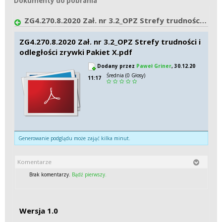
Dokumenty do pobrania
Dokumenty do pobrania
ZG4.270.8.2020 Zał. nr 3.2_OPZ Strefy trudności i odległości zrywki Pakiet X.pdf
ZG4.270.8.2020 Zał. nr 3.2_OPZ Strefy trudności i
odległości zrywki Pakiet X.pdf
Dodany przez
Paweł Griner
, 30.12.20
Średnia (0 Głosy)
11:17
Generowanie podglądu może zająć kilka minut.
Komentarze
Brak komentarzy.
Bądź pierwszy.
Wersja 1.0