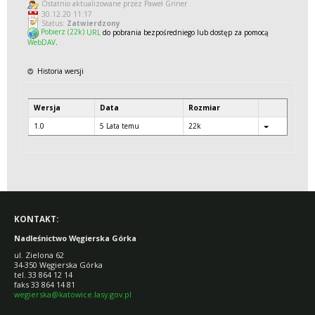
Ostatnio aktualizowane przez Paweł Griner
30.12.20 11:17
Status:
Zatwierdzony
Pobierz (22k)
URL
do pobrania bezpośredniego lub dostęp za pomocą
WebDAV
.
Historia wersji
Wersja
Data
Rozmiar
1.0
5 Lata temu
22k
KONTAKT:
Nadleśnictwo Węgierska Górka
ul. Zielona 62
34-350 Węgierska Górka
tel. 33 864 12 14
faks 33 864 14 81
wegierska@katowice.lasy.gov.pl