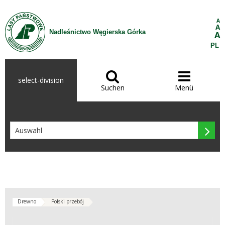
Zum Inhalt wechseln
A
A
Nadleśnictwo Węgierska Górka
A
PL


select-division
Suchen
Menü

Drewno
Polski przebój