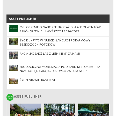
ASSET PUBLISHER
ASSET PUBLISHER
OGŁOSZENIE O NABORZE NA STAŻ DLA ABSOLWENTÓW
SZKÓŁ ŚREDNICH I WYŻSZYCH 2026/2027
ŻYCIE UKRYTE W NURCIE. ŁAŃCUCH POKARMOWY
BESKIDZKICH POTOKÓW.
AKCJA „POSADŹ LAS Z LEŚNIKIEM” ZA NAMI!
EKOLOGICZNA MOBILIZACJA POD SARNIM STOKIEM – ZA
NAMI KOLEJNA AKCJA „DRZEWKO ZA SUROWCE”
ŻYCZENIA WIELKANOCNE
ASSET PUBLISHER
ASSET PUBLISHER