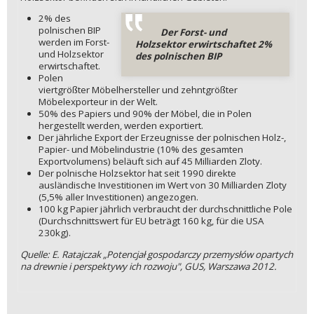
2% des
polnischen BIP
Der Forst- und
werden im Forst-
Holzsektor erwirtschaftet 2%
und Holzsektor
des polnischen BIP
erwirtschaftet.
Polen
viertgrößter Möbelhersteller und zehntgrößter
Möbelexporteur in der Welt.
50% des Papiers und 90% der Möbel, die in Polen
hergestellt werden, werden exportiert.
Der jährliche Export der Erzeugnisse der polnischen Holz-,
Papier- und Möbelindustrie (10% des gesamten
Exportvolumens) beläuft sich auf 45 Milliarden Zloty.
Der polnische Holzsektor hat seit 1990 direkte
ausländische Investitionen im Wert von 30 Milliarden Zloty
(5,5% aller Investitionen) angezogen.
100 kg Papier jährlich verbraucht der durchschnittliche Pole
(Durchschnittswert für EU beträgt 160 kg, für die USA
230kg).
Quelle: E. Ratajczak „Potencjał gospodarczy przemysłów opartych
na drewnie i perspektywy ich rozwoju", GUS, Warszawa 2012.