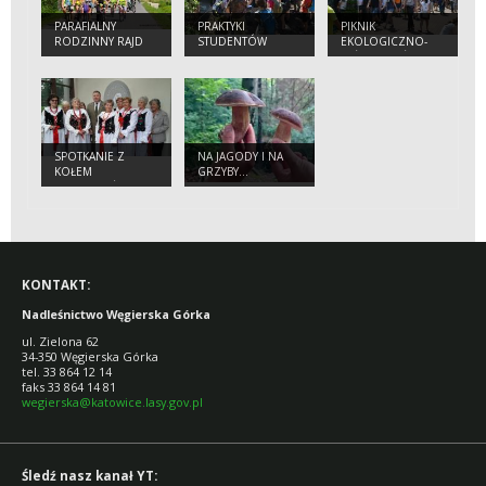
PARAFIALNY
PRAKTYKI
PIKNIK
RODZINNY RAJD
STUDENTÓW
EKOLOGICZNO-
ROWEROWY Z
UNIWERSYTETU
LEŚNY W WIŚLE
FINAŁEM W
HUMBOLDTÓW I
LEŚNICTWIE
JAGIELLOŃSKIEGO
MOROŃKA.
NA TERENIE
NADLEŚNICTWA
SPOTKANIE Z
NA JAGODY I NA
KOŁEM
GRZYBY…
GOSPODYŃ
WIEJSKICH Z
LEŚNEJ (GMINA
LIPOWA)
KONTAKT:
Nadleśnictwo Węgierska Górka
ul. Zielona 62
34-350 Węgierska Górka
tel. 33 864 12 14
faks 33 864 14 81
wegierska@katowice.lasy.gov.pl
Śledź nasz kanał YT: